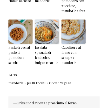
Natale al cacao
mandorle
pomodoro con
zucchine,
mandorle e feta
Pasta di ceci al
Insalata
Cavolfiore al
pesto di
speziata di
forno con
pomodori
lenticchie,
senape e
secchi
bulgur e carote
mandorle
TAGS
mandorle
piatti freddi
ricette vegane
Navigazione
Frittatine di ricotta e prosciutto al forno