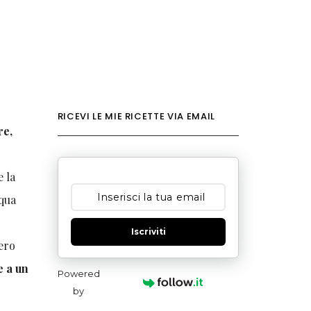
RICEVI LE MIE RICETTE VIA EMAIL
re,
e la
cqua
Iscriviti
vero
e a un
Powered
by