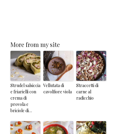
More from my site
Strudel salsiccia
Vellutata di
Straccetti di
e friarielli con
cavolfiore viola
carne al
crema di
radicchio
provola e
briciole di…