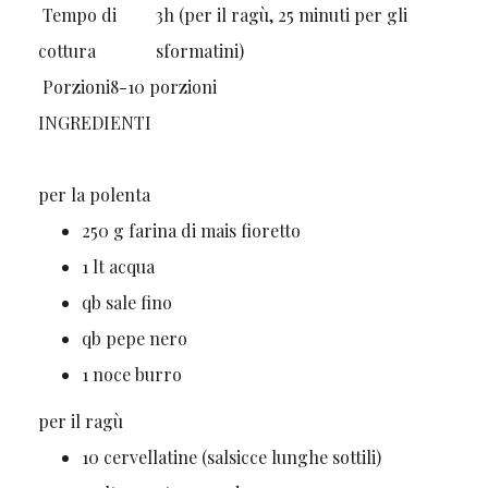
Tempo di
3h
(per il ragù, 25 minuti per gli
cottura
sformatini)
Porzioni
8-10
porzioni
INGREDIENTI
per la polenta
250
g
farina di mais fioretto
1
lt
acqua
qb
sale fino
qb
pepe nero
1
noce
burro
per il ragù
10
cervellatine
(salsicce lunghe sottili)