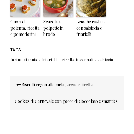
Cuori di
Scarole e
Brioche rustica
polenta, ricotta
polpette in
con salsiccia e
e pomodorini
brodo
friarielli
TAGS
farina di mais
friarielli
ricette invernali
salsiccia
Navigazione
Biscotti vegan alla mela, avena e uvetta
articoli
Cookies di Carnevale con gocce di cioccolato e smarties
(ricetta senza burro)