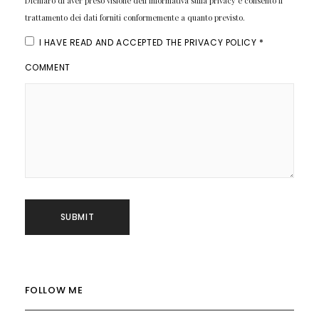
Dichiaro di aver preso visione dell'informativa sulla privacy e consento il
trattamento dei dati forniti conformemente a quanto previsto.
I HAVE READ AND ACCEPTED THE
PRIVACY POLICY
*
COMMENT
FOLLOW ME