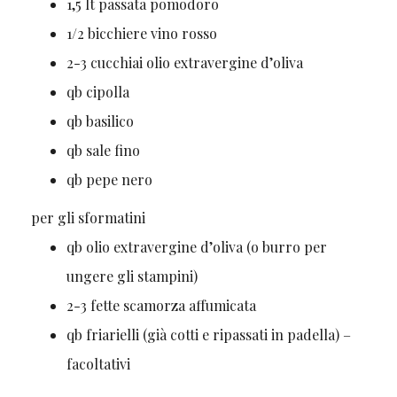
1,5
lt
passata pomodoro
1/2
bicchiere
vino rosso
2-3
cucchiai
olio extravergine d’oliva
qb
cipolla
qb
basilico
qb
sale fino
qb
pepe nero
per gli sformatini
qb
olio extravergine d’oliva
(o burro per
ungere gli stampini)
2-3
fette
scamorza affumicata
qb
friarielli
(già cotti e ripassati in padella) –
facoltativi