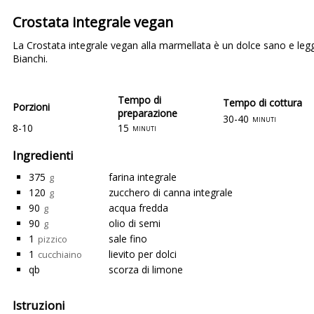
Crostata integrale vegan
La Crostata integrale vegan alla marmellata è un dolce sano e legge
Bianchi.
Tempo di
Tempo di cottura
Porzioni
preparazione
30-40
minuti
8-10
15
minuti
Ingredienti
375
farina integrale
g
120
zucchero di canna integrale
g
90
acqua fredda
g
90
olio di semi
g
1
sale fino
pizzico
1
lievito per dolci
cucchiaino
qb
scorza di limone
Istruzioni