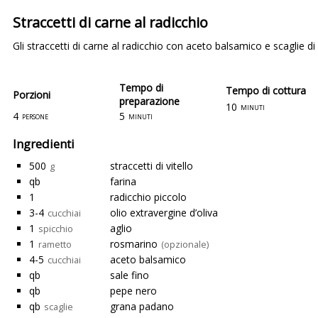
Straccetti di carne al radicchio
Gli straccetti di carne al radicchio con aceto balsamico e scaglie 
Tempo di
Tempo di cottura
Porzioni
preparazione
10
minuti
4
5
persone
minuti
Ingredienti
500
straccetti di vitello
g
qb
farina
1
radicchio piccolo
3-4
olio extravergine d’oliva
cucchiai
1
aglio
spicchio
1
rosmarino
rametto
(opzionale)
4-5
aceto balsamico
cucchiai
qb
sale fino
qb
pepe nero
qb
grana padano
scaglie