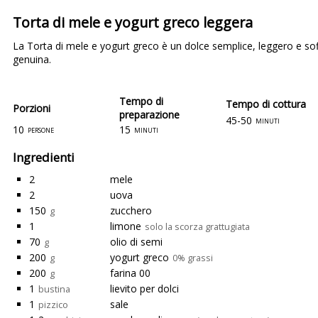
Torta di mele e yogurt greco leggera
La Torta di mele e yogurt greco è un dolce semplice, leggero e so
genuina.
Tempo di
Tempo di cottura
Porzioni
preparazione
45-50
minuti
10
15
persone
minuti
Ingredienti
2
mele
2
uova
150
zucchero
g
1
limone
solo la scorza grattugiata
70
olio di semi
g
200
yogurt greco
g
0% grassi
200
farina 00
g
1
lievito per dolci
bustina
1
sale
pizzico