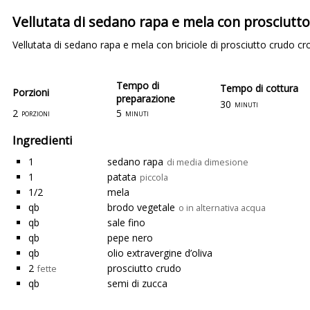
Vellutata di sedano rapa e mela con prosciutt
Vellutata di sedano rapa e mela con briciole di prosciutto crudo cro
Tempo di
Tempo di cottura
Porzioni
preparazione
30
minuti
2
5
porzioni
minuti
Ingredienti
1
sedano rapa
di media dimesione
1
patata
piccola
1/2
mela
qb
brodo vegetale
o in alternativa acqua
qb
sale fino
qb
pepe nero
qb
olio extravergine d’oliva
2
prosciutto crudo
fette
qb
semi di zucca