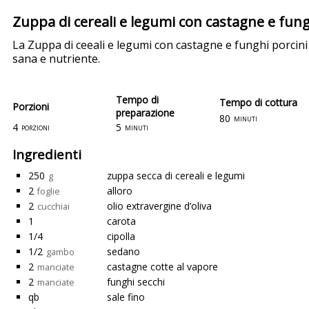
Zuppa di cereali e legumi con castagne e fun
La Zuppa di ceeali e legumi con castagne e funghi porcini 
sana e nutriente.
Tempo di
Tempo di cottura
Porzioni
preparazione
80
minuti
4
5
porzioni
minuti
Ingredienti
250
zuppa secca di cereali e legumi
g
2
alloro
foglie
2
olio extravergine d’oliva
cucchiai
1
carota
1/4
cipolla
1/2
sedano
gambo
2
castagne cotte al vapore
manciate
2
funghi secchi
manciate
qb
sale fino