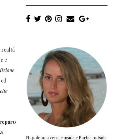
 realtà
re e
adizione
o ed
ette
preparo
da
Napoletana verace inside e Barbie outside.