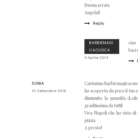
Buona serata
AngelaS
Reply
ciao
BARBIEMAGI
baci
CACUOCA
4 Aprile 2014
Carissima Barbiemagicacuo
SONIA
ho scoperto da poco il tuo si
10 Settembre 2016
diminuito la quantità d,ol
graditissima da tutti!
Viva Napoli che ho visto di
pizza.
A presto!