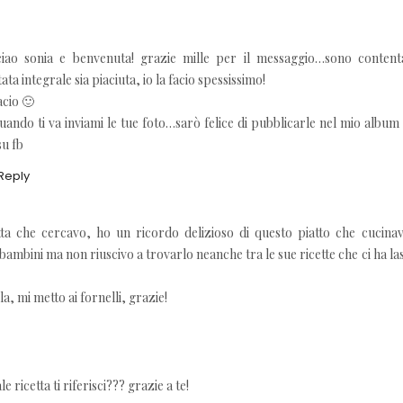
iao sonia e benvenuta! grazie mille per il messaggio…sono content
ata integrale sia piaciuta, io la facio spessissimo!
acio 🙂
uando ti va inviami le tue foto…sarò felice di pubblicarle nel mio album 
su fb
Reply
tta che cercavo, ho un ricordo delizioso di questo piatto che cucina
ini ma non riuscivo a trovarlo neanche tra le sue ricette che ci ha las
a, mi metto ai fornelli, grazie!
le ricetta ti riferisci??? grazie a te!