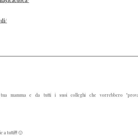
magicacuoca/
rdi/
a tua mamma e da tutti i suoi colleghi che vorrebbero "prov
 a tutti!!! 🙂