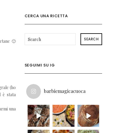
CERCA UNA RICETTA
SEARCH
etane 🙂
SEGUIMI SU IG
grale (ho
barbiemagicacuoca
 è stata
iarmi una