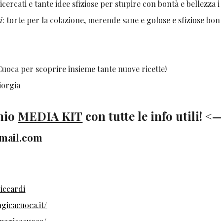
cercati e tante idee sfiziose per stupire con bontà e bellezza i
i
: torte per la colazione, merende sane e golose e sfiziose bon
a per scoprire insieme tante nuove ricette!
a
 mio
MEDIA KIT
con tutte le info utili! <
gmail.com
iccardi
gicacuoca.it/