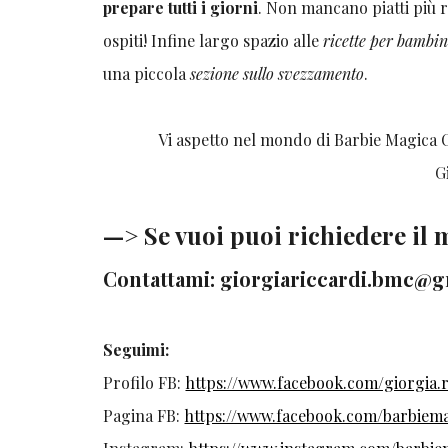
prepare tutti i giorni
. Non mancano piatti più ri
ospiti! Infine largo spazio alle
ricette per bambin
una piccola
sezione sullo svezzamento
.
Vi aspetto nel mondo di Barbie Magica Cuoc
Giorgi
—> Se vuoi puoi richiedere il
Contattami: giorgiariccardi.bmc@
Seguimi:
Profilo FB:
https://www.facebook.com/giorgia.r
Pagina FB:
https://www.facebook.com/barbiema