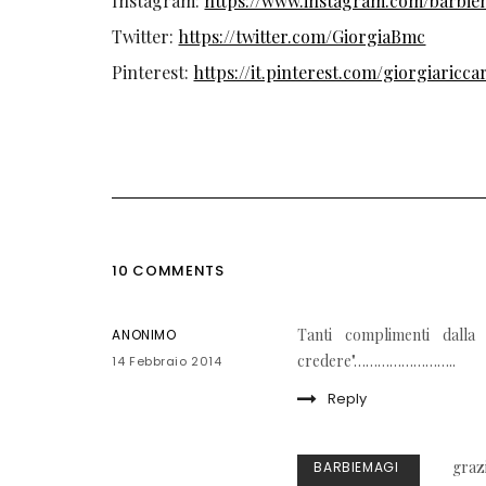
Instagram:
https://www.instagram.com/barbie
Twitter:
https://twitter.com/GiorgiaBmc
Pinterest:
https://it.pinterest.com/giorgiaricca
10 COMMENTS
Tanti complimenti dall
ANONIMO
credere"……………………..
14 Febbraio 2014
Reply
grazie
BARBIEMAGI