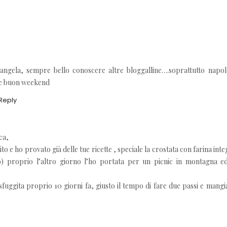
 angela, sempre bello conoscere altre bloggalline….soprattutto napol
 e buon weekend
Reply
ca,
to e ho provato già delle tue ricette , speciale la crostata con farina inte
io) proprio l’altro giorno l’ho portata per un picnic in montagna ed
 sfuggita proprio 10 giorni fa, giusto il tempo di fare due passi e mang