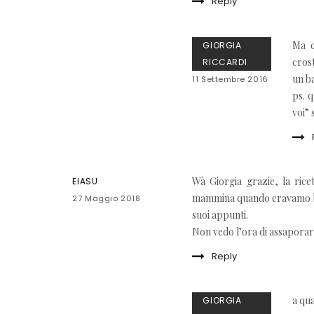
Reply
Ma c
GIORGIA
crost
RICCARDI
un b
11 Settembre 2016
ps. q
voi” 
Wà Giorgia grazie, la rice
EIASU
mammina quando eravamo bamb
27 Maggio 2018
suoi appunti.
Non vedo l’ora di assaporarl
Reply
a qua
GIORGIA