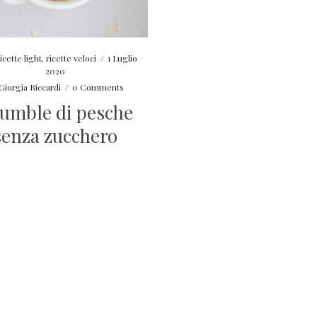
icette light
,
ricette veloci
/
1 Luglio
2020
Giorgia Riccardi
/
0 Comments
umble di pesche
senza zucchero