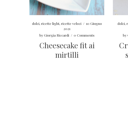
dolci
,
ricette light
,
ricette veloci
/
10 Giugno
dolci
,
r
2021
by
Giorgia Riccardi
/
0 Comments
by
Cheesecake fit ai
Cr
mirtilli