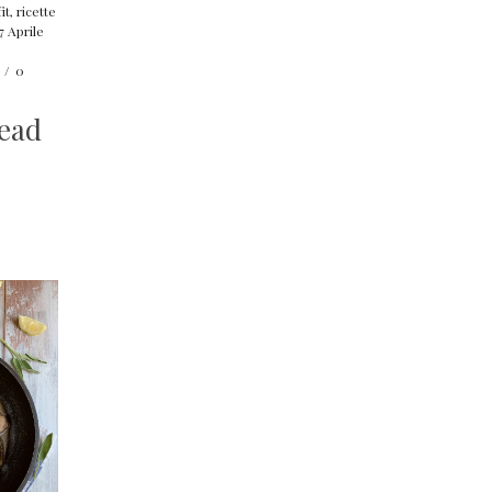
it
,
ricette
7 Aprile
/
0
ead