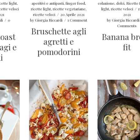
cette light
,
aperitivi e antipasti
,
finger food
,
colazione
,
dolci
,
Ricette f
cette veloci
ricette light
,
ricette vegetariane
,
light
,
ricette veloci
/
1
021
ricette veloci
/
20 Aprile 2021
2021
di
/
0
by
Giorgia Riccardi
/
1 Comment
by
Giorgia Riccardi
Comments
Bruschette agli
oast
Banana br
agretti e
agi e
fit
pomodorini
i