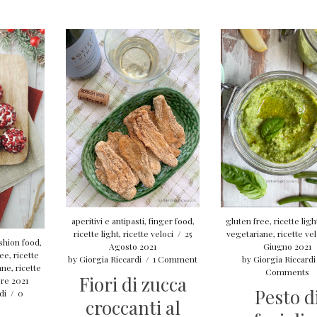
aperitivi e antipasti
,
finger food
,
gluten free
,
ricette ligh
ricette light
,
ricette veloci
/
25
vegetariane
,
ricette vel
shion food
,
Agosto 2021
Giugno 2021
ree
,
ricette
by
Giorgia Riccardi
/
1 Comment
by
Giorgia Riccardi
ane
,
ricette
Comments
Fiori di zucca
re 2021
Pesto d
di
/
0
croccanti al