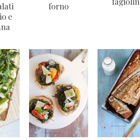
fagiolin
forno
alati
io e
ana