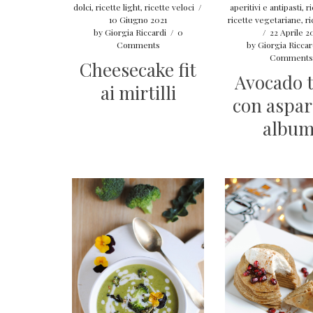
dolci
,
ricette light
,
ricette veloci
/
aperitivi e antipasti
,
ri
10 Giugno 2021
ricette vegetariane
,
ri
by
Giorgia Riccardi
/
0
/
22 Aprile 2
Comments
by
Giorgia Riccar
Comments
Cheesecake fit
Avocado t
ai mirtilli
con aspar
album