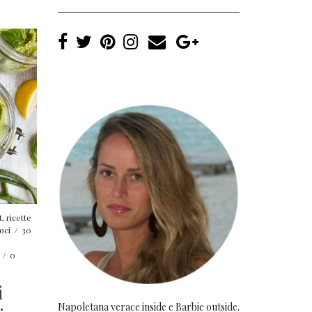
t
,
ricette
oci
/
30
/
0
i
Napoletana verace inside e Barbie outside.