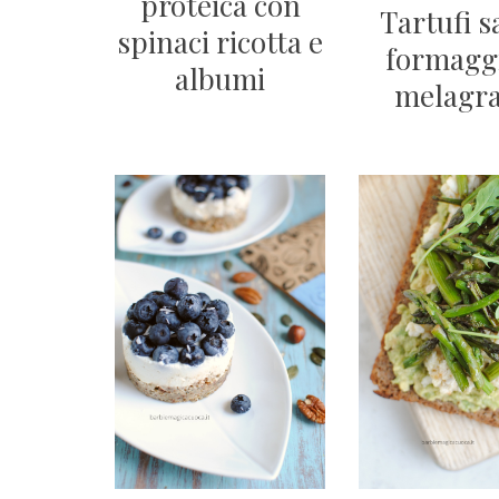
proteica con
Tartufi s
spinaci ricotta e
formagg
albumi
melagr