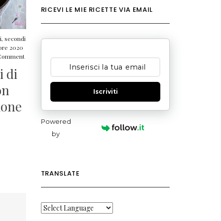
RICEVI LE MIE RICETTE VIA EMAIL
i
,
secondi
bre 2020
 Comment
 di
on
Iscriviti
mone
Powered
by
TRANSLATE