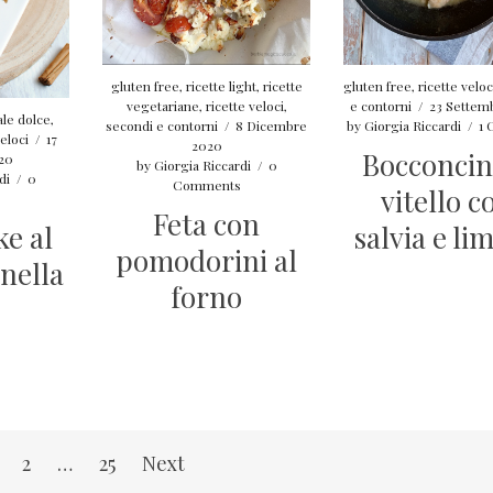
gluten free
,
ricette light
,
ricette
gluten free
,
ricette veloc
vegetariane
,
ricette veloci
,
e contorni
/
23 Settem
ale dolce
,
secondi e contorni
/
8 Dicembre
by
Giorgia Riccardi
/
1
veloci
/
17
2020
Bocconcini
20
by
Giorgia Riccardi
/
0
di
/
0
Comments
vitello c
Feta con
salvia e li
ke al
pomodorini al
nnella
forno
2
…
25
Next