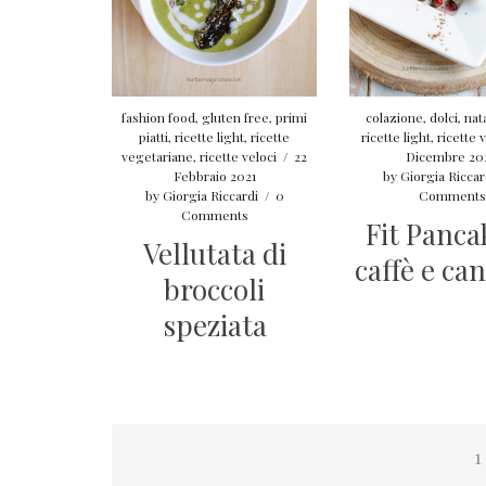
fashion food
,
gluten free
,
primi
colazione
,
dolci
,
nat
piatti
,
ricette light
,
ricette
ricette light
,
ricette 
vegetariane
,
ricette veloci
/
22
Dicembre 20
Febbraio 2021
by
Giorgia Riccar
by
Giorgia Riccardi
/
0
Comments
Comments
Fit Panca
Vellutata di
caffè e ca
broccoli
speziata
Navigazione
1