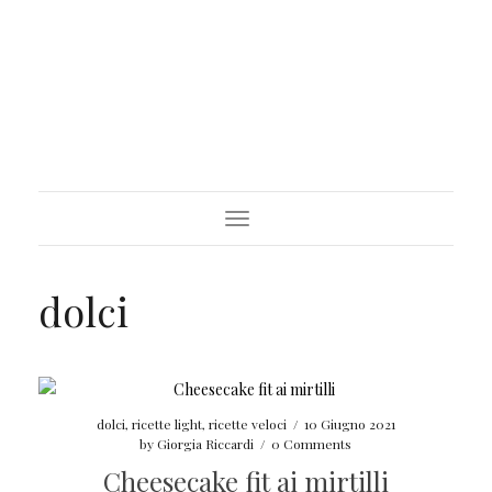
Toggle
Navigation
dolci
dolci
,
ricette light
,
ricette veloci
/
10 Giugno 2021
by
Giorgia Riccardi
/
0 Comments
Cheesecake fit ai mirtilli