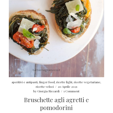
aperitivi e antipasti
,
finger food
,
ricette light
,
ricette vegetariane
,
ricette veloci
/
20 Aprile 2021
by
Giorgia Riccardi
/
1 Comment
Bruschette agli agretti e
pomodorini