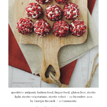
aperitivi e antipasti
,
fashion food
,
finger food
,
gluten free
,
ricette
light
,
ricette vegetariane
,
ricette veloci
/
13 Dicembre 2021
by
Giorgia Riccardi
/
0 Comments