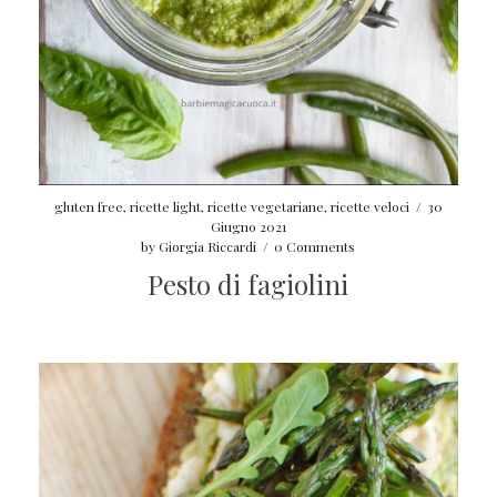
gluten free
,
ricette light
,
ricette vegetariane
,
ricette veloci
/
30
Giugno 2021
by
Giorgia Riccardi
/
0 Comments
Pesto di fagiolini