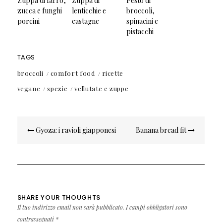
Zuppa di farro,
Zuppa di
Pesto di
zucca e funghi
lenticchie e
broccoli,
porcini
castagne
spinacini e
pistacchi
TAGS
broccoli
comfort food
ricette
vegane
spezie
vellutate e zuppe
Navigazione
Gyoza: i ravioli giapponesi
Banana bread fit
articoli
SHARE YOUR THOUGHTS
Il tuo indirizzo email non sarà pubblicato.
I campi obbligatori sono
contrassegnati
*