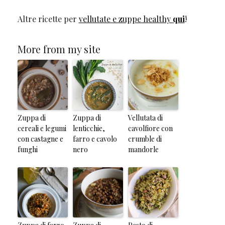
Altre ricette per
vellutate e zuppe healthy
qui
!
More from my site
Zuppa di
Zuppa di
Vellutata di
cereali e legumi
lenticchie,
cavolfiore con
con castagne e
farro e cavolo
crumble di
funghi
nero
mandorle