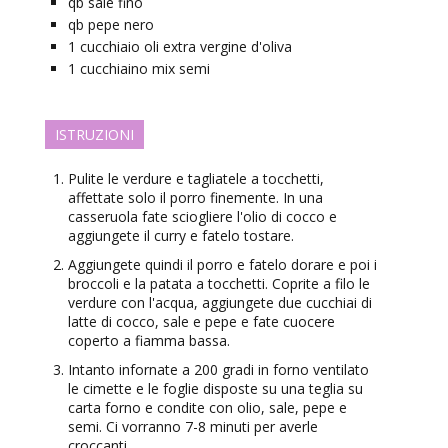
qb
sale fino
qb
pepe nero
1
cucchiaio
oli extra vergine d'oliva
1
cucchiaino
mix semi
ISTRUZIONI
Pulite le verdure e tagliatele a tocchetti,
affettate solo il porro finemente. In una
casseruola fate sciogliere l'olio di cocco e
aggiungete il curry e fatelo tostare.
Aggiungete quindi il porro e fatelo dorare e poi i
broccoli e la patata a tocchetti. Coprite a filo le
verdure con l'acqua, aggiungete due cucchiai di
latte di cocco, sale e pepe e fate cuocere
coperto a fiamma bassa.
Intanto infornate a 200 gradi in forno ventilato
le cimette e le foglie disposte su una teglia su
carta forno e condite con olio, sale, pepe e
semi. Ci vorranno 7-8 minuti per averle
croccanti.