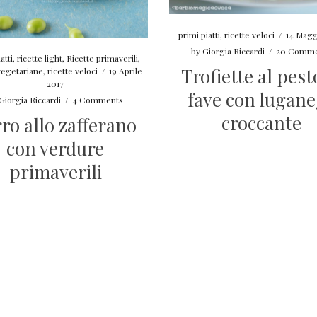
primi piatti
,
ricette veloci
/
14 Magg
by
Giorgia Riccardi
/
20 Comme
atti
,
ricette light
,
Ricette primaverili
,
Trofiette al pest
vegetariane
,
ricette veloci
/
19 Aprile
2017
fave con lugan
Giorgia Riccardi
/
4 Comments
croccante
ro allo zafferano
con verdure
primaverili