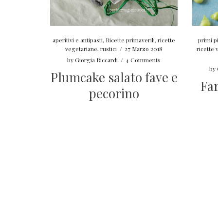
aperitivi e antipasti
,
Ricette primaverili
,
ricette
primi pi
vegetariane
,
rustici
/
27 Marzo 2018
ricette 
by
Giorgia Riccardi
/
4 Comments
by
Plumcake salato fave e
Far
pecorino