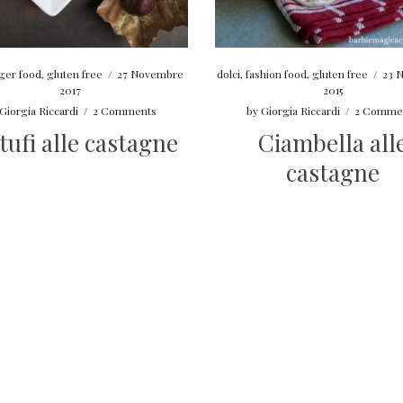
dolci
,
fashion food
,
gluten free
/
23 
nger food
,
gluten free
/
27 Novembre
2015
2017
by
Giorgia Riccardi
/
2 Comme
Giorgia Riccardi
/
2 Comments
Ciambella all
tufi alle castagne
castagne