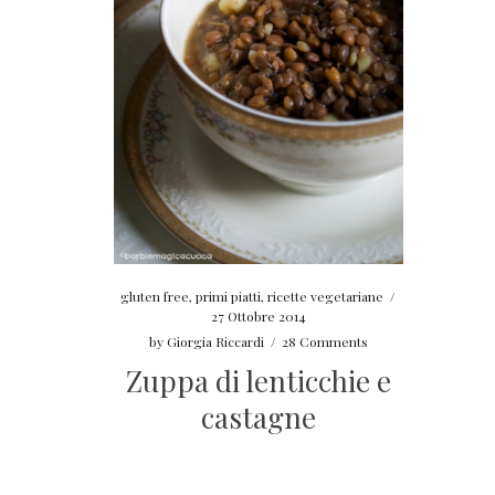
gluten free
,
primi piatti
,
ricette vegetariane
/
27 Ottobre 2014
by
Giorgia Riccardi
/
28 Comments
Zuppa di lenticchie e
castagne