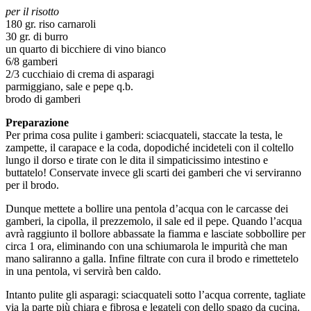
per il risotto
180 gr. riso carnaroli
30 gr. di burro
un quarto di bicchiere di vino bianco
6/8 gamberi
2/3 cucchiaio di crema di asparagi
parmiggiano, sale e pepe q.b.
brodo di gamberi
Preparazione
Per prima cosa pulite i gamberi: sciacquateli, staccate la testa, le
zampette, il carapace e la coda, dopodiché incideteli con il coltello
lungo il dorso e tirate con le dita il simpaticissimo intestino e
buttatelo! Conservate invece gli scarti dei gamberi che vi serviranno
per il brodo.
Dunque mettete a bollire una pentola d’acqua con le carcasse dei
gamberi, la cipolla, il prezzemolo, il sale ed il pepe. Quando l’acqua
avrà raggiunto il bollore abbassate la fiamma e lasciate sobbollire per
circa 1 ora, eliminando con una schiumarola le impurità che man
mano saliranno a galla. Infine filtrate con cura il brodo e rimettetelo
in una pentola, vi servirà ben caldo.
Intanto pulite gli asparagi: sciacquateli sotto l’acqua corrente, tagliate
via la parte più chiara e fibrosa e legateli con dello spago da cucina.