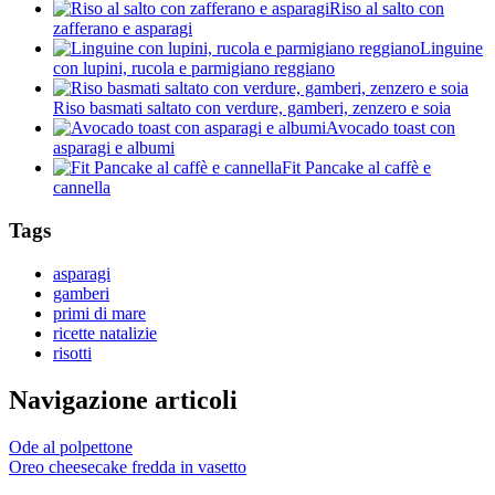
Riso al salto con
zafferano e asparagi
Linguine
con lupini, rucola e parmigiano reggiano
Riso basmati saltato con verdure, gamberi, zenzero e soia
Avocado toast con
asparagi e albumi
Fit Pancake al caffè e
cannella
Tags
asparagi
gamberi
primi di mare
ricette natalizie
risotti
Navigazione articoli
Ode al polpettone
Oreo cheesecake fredda in vasetto