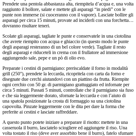
Prendete una pentola abbastanza alta, riempitela d’acqua e, una volta
raggiunto il bollore, salate e mettete gli asparagi “in piedi” con le
punte non immerse (si cuoceranno con il vapore). Lasciate bollire gli
asparagi per circa 15 minuti, provate ad inciderli con una forchetta…
dovranno risultare teneri.
Scolate gli asparagi, tagliate le punte e conservatele in una ciotolina
che avrete riempito con acqua e ghiaccio (in questo modo le punte
degli asparagi resteranno di un bel colore verde). Tagliate il resto
degli asparagi e riduceteli in crema con il frullatore ad immersione
aggiungendo sale, pepe e un pò di olio evo.
Preparate i cestini di parmigiano: preriscaldate il forno in modalità
grill (250°), prendete la leccarda, ricopritela con carta da forno e
disegnate due cerchi aiutandovi con un piattino da frutta. Riempite
ogni cerchio con 50 gr. di parmigiano grattuggiato ed infornate per
circa 5 minuti. Passati 5 minuti, controllate che il parmigiano sia fuso
e che sia leggermente dorato, sfornate la leccarda e con l’aiuto di
una spatola posizionate la crosta di formaggio su una ciotolina
capovolta. Pinzate leggermente con le dita per dare la forma che
preferite ai cestini e lasciate raffreddare.
A questo punto potete iniziare a preparare il risotto: mettete in una
casseruola il burro, lasciatelo sciogliere ed aggiungete il riso. Una
volta tostato il riso (deve aver assorbito bene il burro), fatelo sfumare