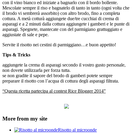
con il vino bianco ed iniziate a bagnarlo con il bordo bollente.
Mescolate sempre il riso e bagnatelo di tanto in tanto (ogni volta che
il brodo vi sembrerà assorbito) con altro brodo, fino a completa
cottura. A metà cotturà aggiungete due/tre cucchiai di crema di
asparagi e a 2 minuti dalla cottura aggiungete i gamberi e le punte di
asparagi. Spegnete, mantecate con del parmigiano grattuggiato e
aggiustate di sale e pepe.
Servite il risotto nei cestini di parmiggiano…e buon appetito!
Tips & Tricks
aggiungete la crema di asparagi secondo il vostro gusto personale,
non dovete utilizzarla per forza tutta.
se non gradite il sapore del brodo di gamberi potete sempre
preparare il risotto con l’acqua di cottura degli asparagi filtrata.
“Questa ricetta partecipa al contest Rice Blogger 2014”
More from my site
Risotto al microonde