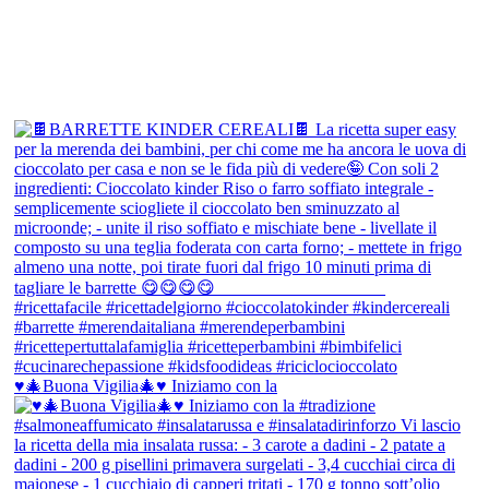
♥️🎄Buona Vigilia🎄♥️ Iniziamo con la