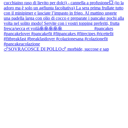
🍗SOVRACOSCE DI POLLO🍗 morbide, succose e sap