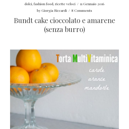
dolci
,
fashion food
,
ricette veloci
/
11 Gennaio 2016
by
Giorgia Riccardi
/
8 Comments
Bundt cake cioccolato e amarene
(senza burro)