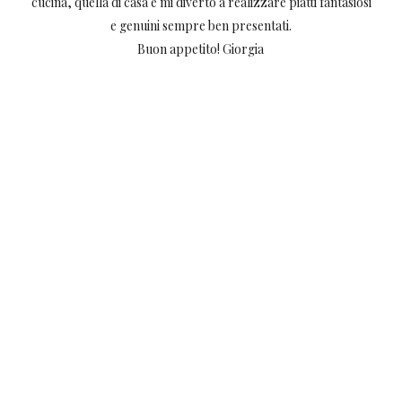
cucina, quella di casa e mi diverto a realizzare piatti fantasiosi
e genuini sempre ben presentati.
Buon appetito! Giorgia