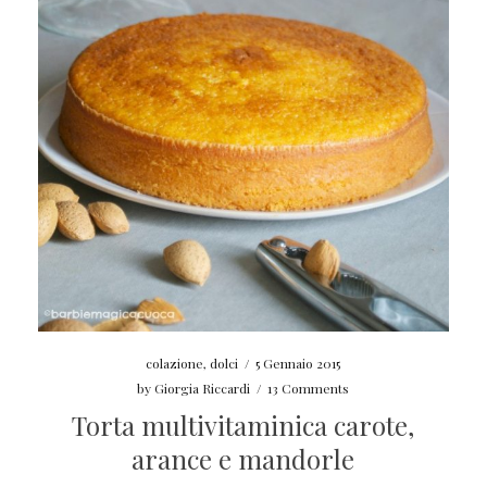
colazione
,
dolci
/
5 Gennaio 2015
by
Giorgia Riccardi
/
13 Comments
Torta multivitaminica carote,
arance e mandorle