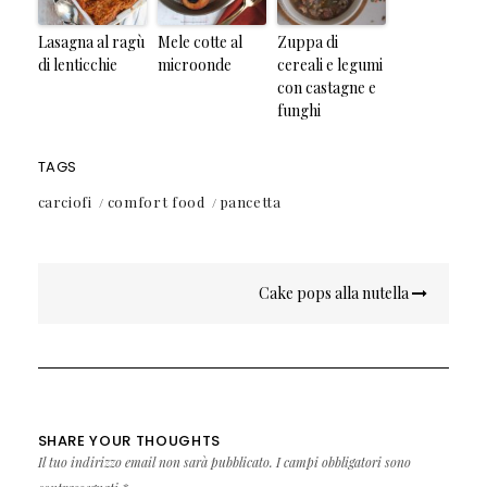
Lasagna al ragù
Mele cotte al
Zuppa di
di lenticchie
microonde
cereali e legumi
con castagne e
funghi
TAGS
carciofi
comfort food
pancetta
Navigazione
Cake pops alla nutella
articoli
SHARE YOUR THOUGHTS
Il tuo indirizzo email non sarà pubblicato.
I campi obbligatori sono