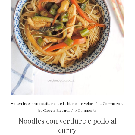
gluten free
,
primi piatti
,
ricette light
,
ricette veloci
/
14 Giugno 2019
by
Giorgia Riccardi
/
0 Comments
Noodles con verdure e pollo al
curry