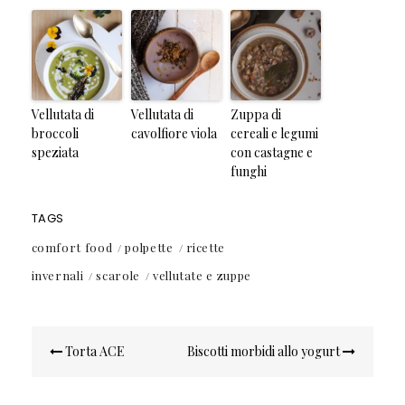
Vellutata di
Vellutata di
Zuppa di
broccoli
cavolfiore viola
cereali e legumi
speziata
con castagne e
funghi
TAGS
comfort food
polpette
ricette
invernali
scarole
vellutate e zuppe
Navigazione
Torta ACE
Biscotti morbidi allo yogurt
articoli