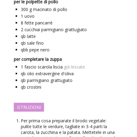
per le polpette di pollo
300
g
macinato di pollo
1
uovo
8
fette
pancarrè
2
cucchiai
parmigiano grattugiato
qb
latte
qb
sale fino
qbb
pepe nero
per completare la zuppa
1
fascio
scarola liscia
già lessate
qb
olio extravergine d'oliva
qb
parmigiano grattugiato
qb
crostini
ISTRUZIONI
Per prima cosa preparate il brodo vegetale:
pulite tutte le verdure, tagliate in 3-4 parti la
carota, la zucchina e la patata. Mettetele in una