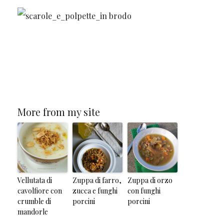
More from my site
Vellutata di
Zuppa di farro,
Zuppa di orzo
cavolfiore con
zucca e funghi
con funghi
crumble di
porcini
porcini
mandorle