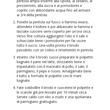
pentola ampia insieme alla cipolla, al sedano, al
prezzemolo, alla zucca e ai pomodorini e
coprite con abbondante acqua fino ad arrivare
ai 3/4 della pentola.
Ponete la pentola sul fuoco a fiamma vivace,
attendete il bollore e poi abbassate la fiamma e
lasciate cuocere semi-coperto per un'ora circa.
Verso fine cottura aggiungete l'olio e il sale e
schiacciate bene i pomodorini per far uscire
tutto il succo. Una volta pronto il brodo
passatelo con un colino e rimettetelo in pentola.
Intanto che il brodo cuoce preparate le polpette:
bagnate il pane nel latte, strizzatelo bene e
impastatelo con il macinato di pollo, il sale, il
parmigiano, il pepe e l'uovo. Amalgamate bene
il tutto e formate le polpette con le mani
bagnate.
Fate sobbollire il brodo e cuocetevi le polpette e
le scarole già pre-lessate per 10 minuti circa.
Servite caldo con olio a crudo e una spolverata
di parmigiano grattugiato.