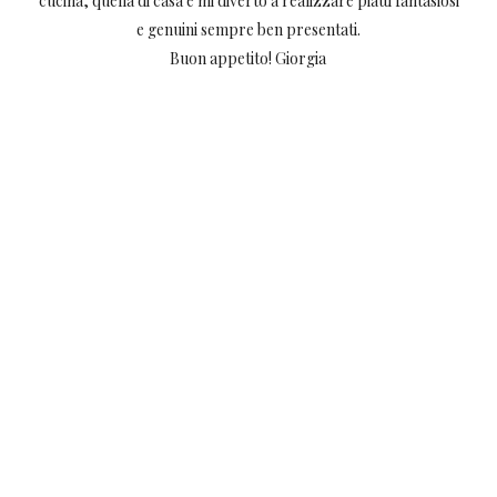
cucina, quella di casa e mi diverto a realizzare piatti fantasiosi
e genuini sempre ben presentati.
Buon appetito! Giorgia