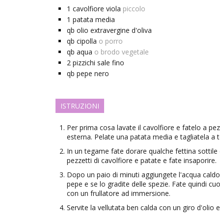
1
cavolfiore viola
piccolo
1
patata
media
qb
olio extravergine d'oliva
qb
cipolla
o porro
qb
aqua
o brodo vegetale
2
pizzichi
sale fino
qb
pepe nero
ISTRUZIONI
Per prima cosa lavate il cavolfiore e fatelo a pe
esterna. Pelate una patata media e tagliatela a t
In un tegame fate dorare qualche fettina sottile d
pezzetti di cavolfiore e patate e fate insaporire.
Dopo un paio di minuti aggiungete l'acqua caldo o 
pepe e se lo gradite delle spezie. Fate quindi cuo
con un frullatore ad immersione.
Servite la vellutata ben calda con un giro d'olio e