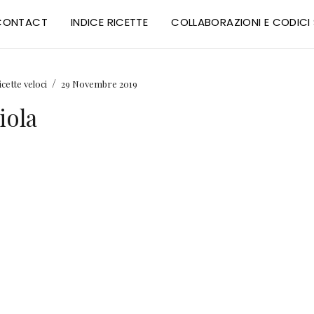
CONTACT
INDICE RICETTE
COLLABORAZIONI E CODIC
/
icette veloci
29 Novembre 2019
iola