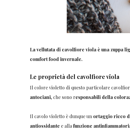
La vellutata di cavolfiore viola è una zuppa li
comfort food invernale.
Le proprietà del cavolfiore viola
Il colore violetto di questo particolare cavolf
antociani
, che sono r
esponsabili della colora
Il cavolo violetto è dunque un
ortaggio ricco d
antiossidante
e alla
funzione antinfiammatori