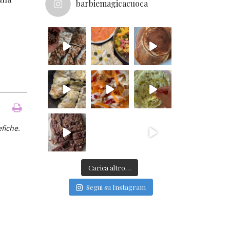
barbiemagicacuoca
efiche.
Carica altro…
Segui su Instagram