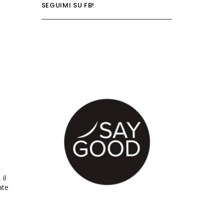
SEGUIMI SU FB!
 il
ate