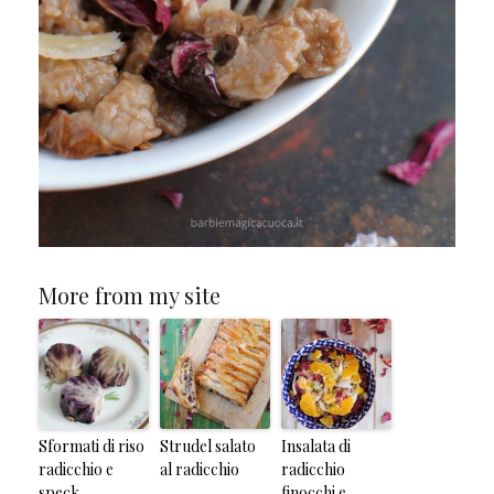
More from my site
Sformati di riso
Strudel salato
Insalata di
radicchio e
al radicchio
radicchio
speck
finocchi e