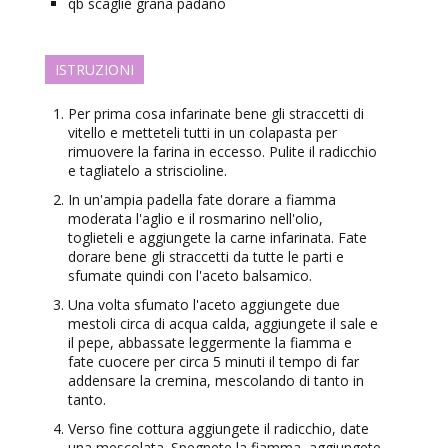
qb
scaglie
grana padano
ISTRUZIONI
Per prima cosa infarinate bene gli straccetti di
vitello e metteteli tutti in un colapasta per
rimuovere la farina in eccesso. Pulite il radicchio
e tagliatelo a striscioline.
In un'ampia padella fate dorare a fiamma
moderata l'aglio e il rosmarino nell'olio,
toglieteli e aggiungete la carne infarinata. Fate
dorare bene gli straccetti da tutte le parti e
sfumate quindi con l'aceto balsamico.
Una volta sfumato l'aceto aggiungete due
mestoli circa di acqua calda, aggiungete il sale e
il pepe, abbassate leggermente la fiamma e
fate cuocere per circa 5 minuti il tempo di far
addensare la cremina, mescolando di tanto in
tanto.
Verso fine cottura aggiungete il radicchio, date
una mescolata. Spegnete la fiamma, aggiungete