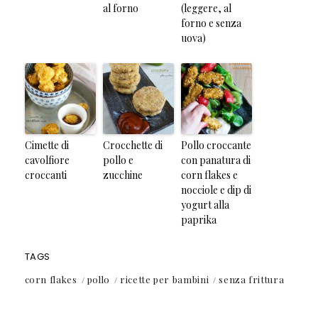
al forno
(leggere, al
forno e senza
uova)
Cimette di
Crocchette di
Pollo croccante
cavolfiore
pollo e
con panatura di
croccanti
zucchine
corn flakes e
nocciole e dip di
yogurt alla
paprika
TAGS
corn flakes
pollo
ricette per bambini
senza frittura