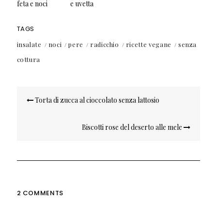
feta e noci
e uvetta
TAGS
insalate
noci
pere
radicchio
ricette vegane
senza
cottura
Navigazione
Torta di zucca al cioccolato senza lattosio
articoli
Biscotti rose del deserto alle mele
2 COMMENTS