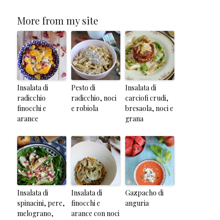
More from my site
Insalata di
Pesto di
Insalata di
radicchio
radicchio, noci
carciofi crudi,
finocchi e
e robiola
bresaola, noci e
arance
grana
Insalata di
Insalata di
Gazpacho di
spinacini, pere,
finocchi e
anguria
melograno,
arance con noci