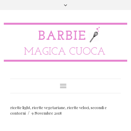
Toggle
Navigation
ricette light
,
ricette vegetariane
,
ricette veloci
,
secondi e
/
contorni
9 Novembre 2018