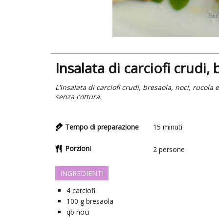
Insalata di carciofi crudi,
L'insalata di carciofi crudi, bresaola, noci, rucola
senza cottura.
Tempo di preparazione
15
minuti
Porzioni
2
persone
INGREDIENTI
4
carciofi
100
g
bresaola
qb
noci