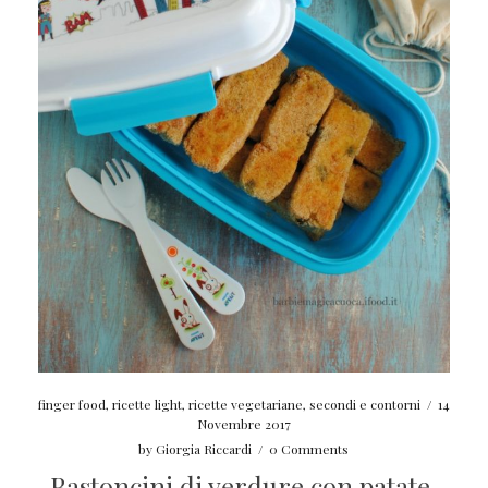
finger food
,
ricette light
,
ricette vegetariane
,
secondi e contorni
/
14
Novembre 2017
by
Giorgia Riccardi
/
0 Comments
Bastoncini di verdure con patate,