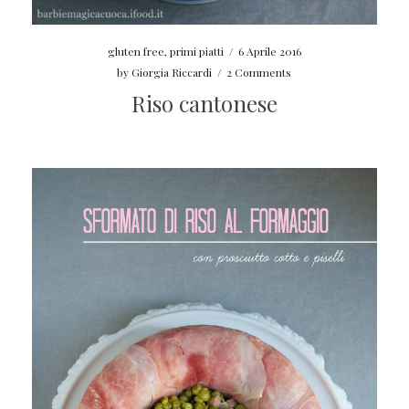
gluten free
,
primi piatti
/
6 Aprile 2016
by
Giorgia Riccardi
/
2 Comments
Riso cantonese