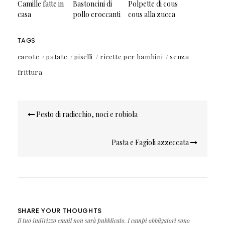
Camille fatte in
Bastoncini di
Polpette di cous
casa
pollo croccanti
cous alla zucca
TAGS
carote
patate
piselli
ricette per bambini
senza
frittura
Navigazione
Pesto di radicchio, noci e robiola
articoli
Pasta e Fagioli azzeccata
SHARE YOUR THOUGHTS
Il tuo indirizzo email non sarà pubblicato.
I campi obbligatori sono