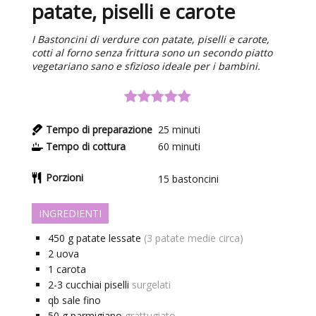
patate, piselli e carote
I Bastoncini di verdure con patate, piselli e carote,
cotti al forno senza frittura sono un secondo piatto
vegetariano sano e sfizioso ideale per i bambini.
Tempo di preparazione
25
minuti
Tempo di cottura
60
minuti
Porzioni
15
bastoncini
INGREDIENTI
450
g
patate lessate
(3 patate medie circa)
2
uova
1
carota
2-3
cucchiai
piselli
surgelati
qb
sale fino
50
g
parmigiano
grattugiato