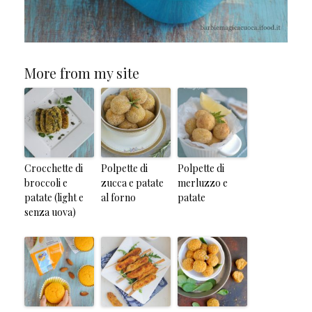
More from my site
Crocchette di
Polpette di
Polpette di
broccoli e
zucca e patate
merluzzo e
patate (light e
al forno
patate
senza uova)