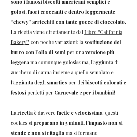
sono i famosi biscotti americani semplici e
golosi, fuori croccanti e dentro leggermente
“chewy” arricchiti con tante gocce di cioccolato.
La ricetta viene direttamente dal
Libro “California
Bakery”
con poche variazioni: la
sostituzione del
burro con l’olio di semi
per una
versione più
leggera
ma comunque golosissima, l’aggiunta di
zucchero di canna insieme a quello semolato e
l’aggiunta degli
smarties
per dei
biscotti colorati e
festosi
perfetti per
Carnevale
e
per i bambini
!
La
ricetta
è davvero
facile e velocissima
: questi
cookies
si preparano in 5 minuti
,
l’impasto non si
stende e non si ritaglia
ma si formano