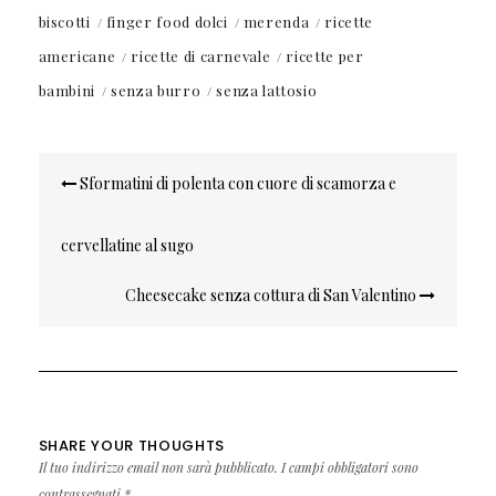
biscotti
finger food dolci
merenda
ricette
americane
ricette di carnevale
ricette per
bambini
senza burro
senza lattosio
Navigazione
Sformatini di polenta con cuore di scamorza e
articoli
cervellatine al sugo
Cheesecake senza cottura di San Valentino
SHARE YOUR THOUGHTS
Il tuo indirizzo email non sarà pubblicato.
I campi obbligatori sono
contrassegnati
*