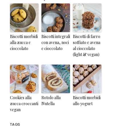
Biscotti morbidi
Biscotti integrali
Biscotti di farro
alla zucca e
con avena, noci
soffiato e avena
cioccolato
e cioccolato
al cioccolato
(light & vegan)
Cookies alla
Rotolo alla
Biscotti morbidi
zucca croccanti
Nutella
allo yogurt
vegan
TAGS