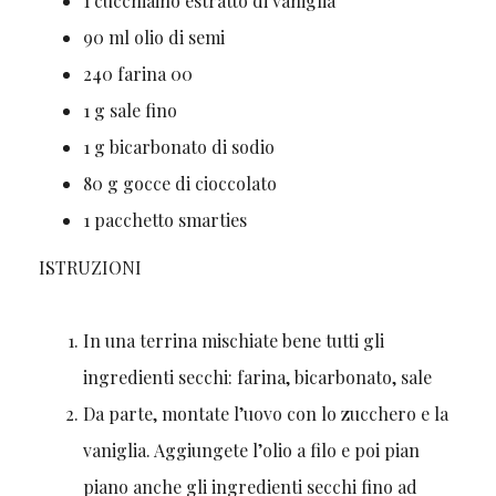
1
cucchiaino
estratto di vaniglia
90
ml
olio di semi
240
farina 00
1
g
sale fino
1
g
bicarbonato di sodio
80
g
gocce di cioccolato
1
pacchetto
smarties
ISTRUZIONI
In una terrina mischiate bene tutti gli
ingredienti secchi: farina, bicarbonato, sale
Da parte, montate l’uovo con lo zucchero e la
vaniglia. Aggiungete l’olio a filo e poi pian
piano anche gli ingredienti secchi fino ad