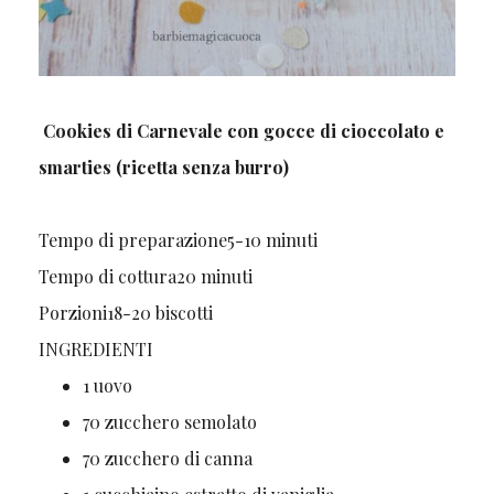
Cookies di Carnevale con gocce di cioccolato e
smarties (ricetta senza burro)
Tempo di preparazione
5-10
minuti
Tempo di cottura
20
minuti
Porzioni
18-20
biscotti
INGREDIENTI
1
uovo
70
zucchero semolato
70
zucchero di canna