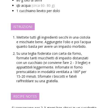
80
g
olio di semi
qb
acqua
(circa 60- 80 g)
1
cucchiaino
lievito per dolci
ISTRUZIONI
Mettete tutti gli ingredienti secchi in una ciotola
e mischiate bene. Aggiungete l'olio e poi l'acqua
quanto basta per avere un impasto morbido.
Su una teglia foderata con carta da forno,
formate tanti mucchietti di impasto distanziati
con un cucchiaio (vi conviene fare 2 - 3 teglie) e
appiattiteli leggermente. Infornate in forno
preriscaldato in modalità ventilata a 180° per
15-20 minuti. Sfornate i biscotti e fateli
raffreddare su una gratella.
RECIPE NOTES
Si conservano per 2-3 giorni ben chiusi in un sacchetto