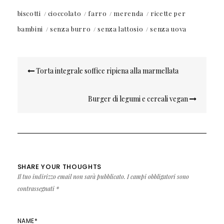
biscotti
cioccolato
farro
merenda
ricette per
bambini
senza burro
senza lattosio
senza uova
Navigazione
Torta integrale soffice ripiena alla marmellata
articoli
Burger di legumi e cereali vegan
SHARE YOUR THOUGHTS
Il tuo indirizzo email non sarà pubblicato.
I campi obbligatori sono
contrassegnati
*
NAME
*