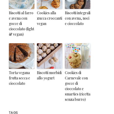
Biscotti al farro
Cookies alla
Biscotti integrali
e avena con
zucca croccanti
con avena, noci
gocce di
vegan
e cioccolato
cioccolato (light
& vegan)
Torta vegana
Biscotti morbidi
Cookies di
frutta secca e
allo yogurt
Carnevale con
cioccolato
gocce di
cioccolato e
smarties (ricetta
senza burro)
TAGS