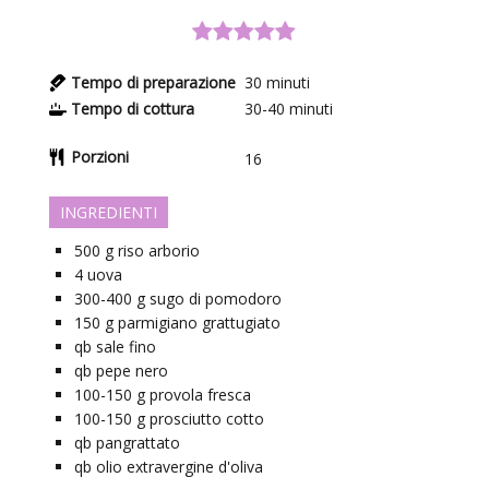
Tempo di preparazione
30
minuti
Tempo di cottura
30-40
minuti
Porzioni
16
INGREDIENTI
500
g
riso arborio
4
uova
300-400
g
sugo di pomodoro
150
g
parmigiano grattugiato
qb
sale fino
qb
pepe nero
100-150
g
provola fresca
100-150
g
prosciutto cotto
qb
pangrattato
qb
olio extravergine d'oliva