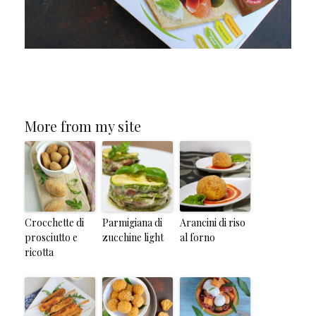
More from my site
Crocchette di
Parmigiana di
Arancini di riso
prosciutto e
zucchine light
al forno
ricotta