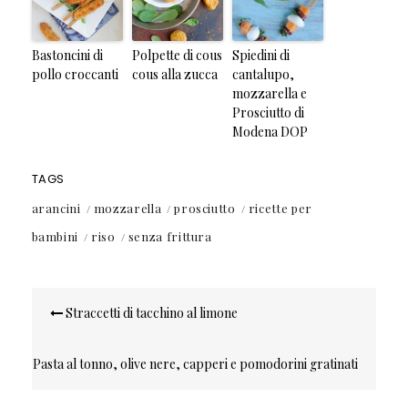
Bastoncini di
Polpette di cous
Spiedini di
pollo croccanti
cous alla zucca
cantalupo,
mozzarella e
Prosciutto di
Modena DOP
TAGS
arancini
mozzarella
prosciutto
ricette per
bambini
riso
senza frittura
Navigazione
Straccetti di tacchino al limone
articoli
Pasta al tonno, olive nere, capperi e pomodorini gratinati