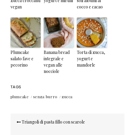
zucca croccanti
yogurt e mirtilli
soli albumi al
vegan
cocco e cacao
Plumcake
Banana bread
Torta di zucca,
salato fave e
integrale e
yogurt e
pecorino
vegan alle
mandorle
nocciole
TAGS
plumcake
senza burro
zucca
Navigazione
Triangoli di pasta fillo con scarole
articoli