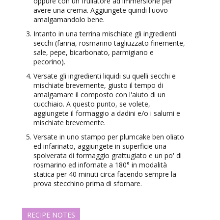
oppure con un frullatore ad immersione per
avere una crema. Aggiungete quindi l'uovo
amalgamandolo bene.
Intanto in una terrina mischiate gli ingredienti
secchi (farina, rosmarino tagliuzzato finemente,
sale, pepe, bicarbonato, parmigiano e
pecorino).
Versate gli ingredienti liquidi su quelli secchi e
mischiate brevemente, giusto il tempo di
amalgamare il composto con l'aiuto di un
cucchiaio. A questo punto, se volete,
aggiungete il formaggio a dadini e/o i salumi e
mischiate brevemente.
Versate in uno stampo per plumcake ben oliato
ed infarinato, aggiungete in superficie una
spolverata di formaggio grattugiato e un po' di
rosmarino ed infornate a 180° in modalità
statica per 40 minuti circa facendo sempre la
prova stecchino prima di sfornare.
RECIPE NOTES