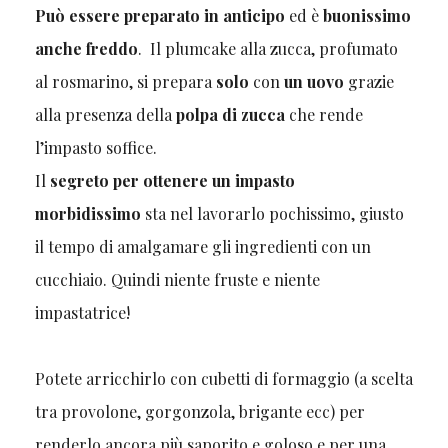
Può essere preparato in anticipo
ed è
buonissimo
anche freddo
. Il plumcake alla zucca, profumato
al rosmarino, si prepara
solo
con
un uovo
grazie
alla presenza della
polpa di zucca
che rende
l’impasto soffice.
Il
segreto per ottenere un impasto
morbidissimo
sta nel lavorarlo pochissimo, giusto
il tempo di amalgamare gli ingredienti con un
cucchiaio. Quindi niente fruste e niente
impastatrice!
Potete arricchirlo con cubetti di formaggio (a scelta
tra provolone, gorgonzola, brigante ecc) per
renderlo ancora più saporito e goloso e per una