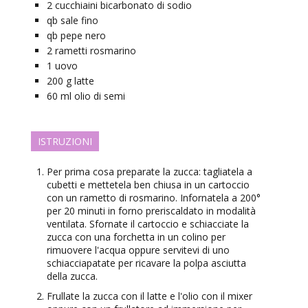
2
cucchiaini
bicarbonato di sodio
qb
sale fino
qb
pepe nero
2
rametti
rosmarino
1
uovo
200
g
latte
60
ml
olio di semi
ISTRUZIONI
Per prima cosa preparate la zucca: tagliatela a
cubetti e mettetela ben chiusa in un cartoccio
con un rametto di rosmarino. Infornatela a 200°
per 20 minuti in forno preriscaldato in modalità
ventilata. Sfornate il cartoccio e schiacciate la
zucca con una forchetta in un colino per
rimuovere l'acqua oppure servitevi di uno
schiacciapatate per ricavare la polpa asciutta
della zucca.
Frullate la zucca con il latte e l'olio con il mixer