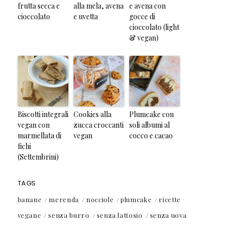
frutta secca e
alla mela, avena
e avena con
cioccolato
e uvetta
gocce di
cioccolato (light
& vegan)
Biscotti integrali
Cookies alla
Plumcake con
vegan con
zucca croccanti
soli albumi al
marmellata di
vegan
cocco e cacao
fichi
(Settembrini)
TAGS
banane
merenda
nocciole
plumcake
ricette
vegane
senza burro
senza lattosio
senza uova