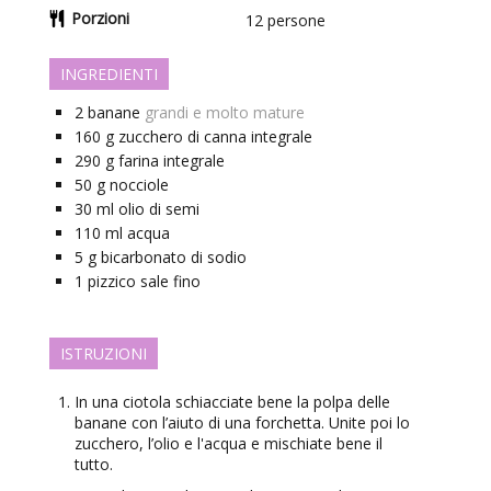
Porzioni
12
persone
INGREDIENTI
2
banane
grandi e molto mature
160
g
zucchero di canna integrale
290
g
farina integrale
50
g
nocciole
30
ml
olio di semi
110
ml
acqua
5
g
bicarbonato di sodio
1
pizzico
sale fino
ISTRUZIONI
In una ciotola schiacciate bene la polpa delle
banane con l’aiuto di una forchetta. Unite poi lo
zucchero, l’olio e l'acqua e mischiate bene il
tutto.