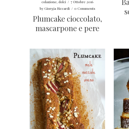
Ba
colazione
,
dolci
/
7 Ottobre 2016
by
Giorgia Riccardi
/
0 Comments
s
Plumcake cioccolato,
mascarpone e pere