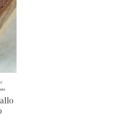
17
nts
allo
o