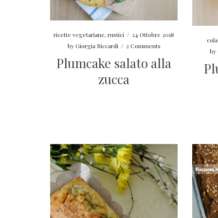
ricette vegetariane
,
rustici
/
24 Ottobre 2018
col
by
Giorgia Riccardi
/
2 Comments
by
Plumcake salato alla
Pl
zucca