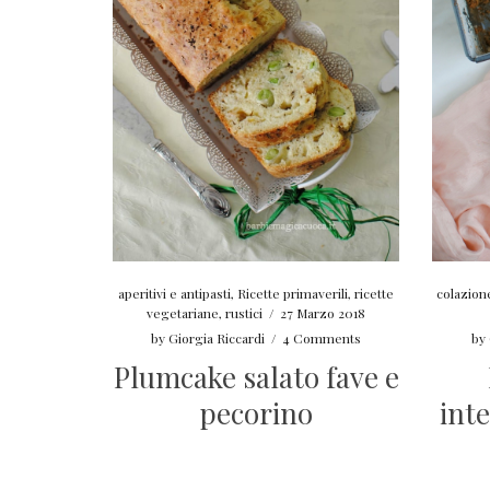
aperitivi e antipasti
,
Ricette primaverili
,
ricette
colazion
vegetariane
,
rustici
/
27 Marzo 2018
by
Giorgia Riccardi
/
4 Comments
by
Plumcake salato fave e
pecorino
inte