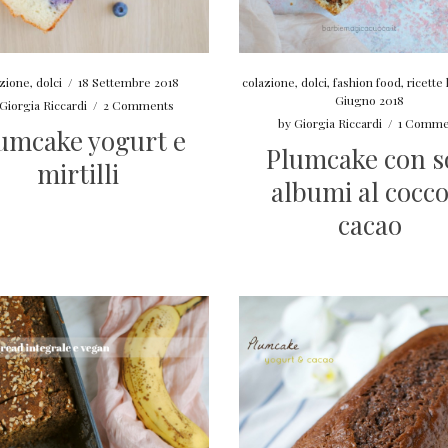
azione
,
dolci
/
18 Settembre 2018
colazione
,
dolci
,
fashion food
,
ricette 
Giugno 2018
Giorgia Riccardi
/
2 Comments
by
Giorgia Riccardi
/
1 Comme
umcake yogurt e
Plumcake con s
mirtilli
albumi al cocco
cacao