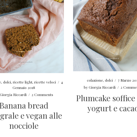
colazione
,
dolci
/
7 Marzo 20
e
,
dolci
,
ricette light
,
ricette veloci
/
4
by
Giorgia Riccardi
/
2 Comme
Gennaio 2018
Giorgia Riccardi
/
2 Comments
Plumcake soffice 
Banana bread
yogurt e caca
grale e vegan alle
nocciole