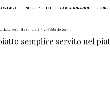
CONTACT
INDICE RICETTE
COLLABORAZIONI E CODIC
/
etariane
,
secondi e contorni
27 Febbraio 2017
piatto semplice servito nel pia