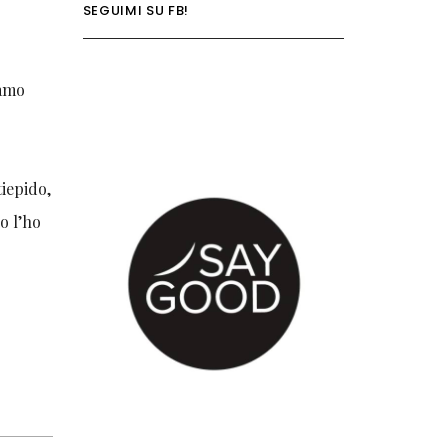
SEGUIMI SU FB!
iamo
tiepido,
io l’ho
!