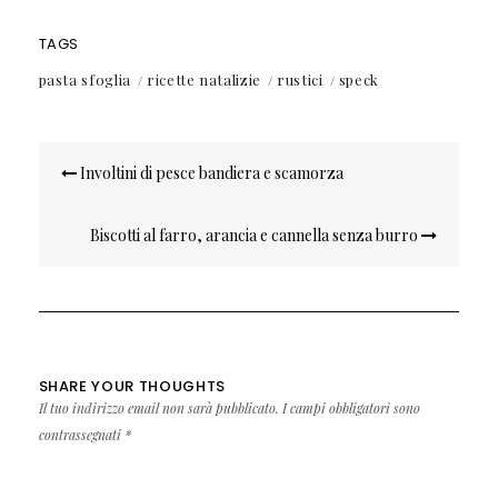
TAGS
pasta sfoglia
ricette natalizie
rustici
speck
Navigazione
Involtini di pesce bandiera e scamorza
articoli
Biscotti al farro, arancia e cannella senza burro
SHARE YOUR THOUGHTS
Il tuo indirizzo email non sarà pubblicato.
I campi obbligatori sono
contrassegnati
*