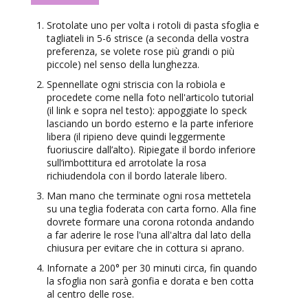
Srotolate uno per volta i rotoli di pasta sfoglia e
tagliateli in 5-6 strisce (a seconda della vostra
preferenza, se volete rose più grandi o più
piccole) nel senso della lunghezza.
Spennellate ogni striscia con la robiola e
procedete come nella foto nell'articolo tutorial
(il link e sopra nel testo): appoggiate lo speck
lasciando un bordo esterno e la parte inferiore
libera (il ripieno deve quindi leggermente
fuoriuscire dall’alto). Ripiegate il bordo inferiore
sull’imbottitura ed arrotolate la rosa
richiudendola con il bordo laterale libero.
Man mano che terminate ogni rosa mettetela
su una teglia foderata con carta forno. Alla fine
dovrete formare una corona rotonda andando
a far aderire le rose l'una all'altra dal lato della
chiusura per evitare che in cottura si aprano.
Infornate a 200° per 30 minuti circa, fin quando
la sfoglia non sarà gonfia e dorata e ben cotta
al centro delle rose.