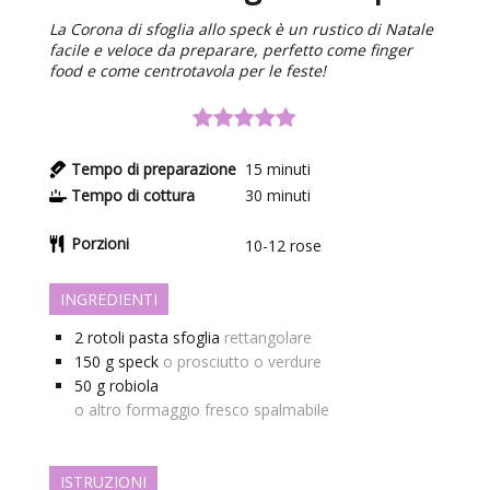
La Corona di sfoglia allo speck è un rustico di Natale
facile e veloce da preparare, perfetto come finger
food e come centrotavola per le feste!
Tempo di preparazione
15
minuti
Tempo di cottura
30
minuti
Porzioni
10-12
rose
INGREDIENTI
2
rotoli
pasta sfoglia
rettangolare
150
g
speck
o prosciutto o verdure
50
g
robiola
o altro formaggio fresco spalmabile
ISTRUZIONI