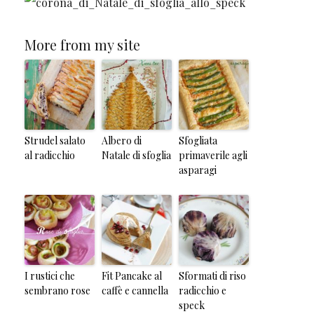
More from my site
Strudel salato
Albero di
Sfogliata
al radicchio
Natale di sfoglia
primaverile agli
asparagi
I rustici che
Fit Pancake al
Sformati di riso
sembrano rose
caffè e cannella
radicchio e
speck