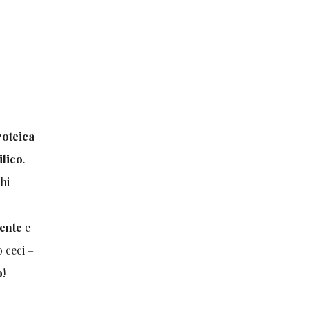
roteica
ilico
.
hi
mente
e
 ceci –
o
!