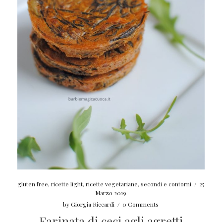
gluten free
,
ricette light
,
ricette vegetariane
,
secondi e contorni
/
25
Marzo 2019
by
Giorgia Riccardi
/
0 Comments
Farinata di ceci agli agretti