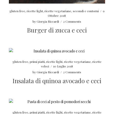
gluten free
,
ricette light
,
ricette vegetariane
,
secondi e contorni
/
9
Ottobre 2018
by
Giorgia Riccardi
/
2 Comments
Burger di zucca e ceci
gluten free
,
primi piatti
,
ricette light
,
ricette vegetariane
,
ricette
veloci
/
10 Luglio 2018
by
Giorgia Riccardi
/
2 Comments
Insalata di quinoa avocado e ceci
gluten free
,
primi piatti
,
ricette light
,
ricette vegetariane
,
ricette