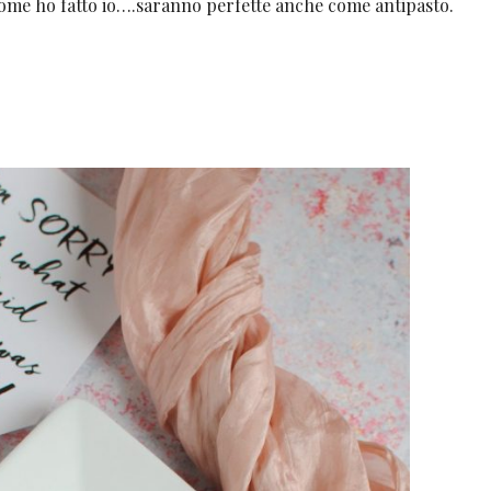
 come ho fatto io….saranno perfette anche come antipasto.