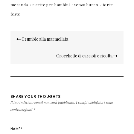
merenda
ricette per bambini
senza burro
torte
feste
Navigazione
Crumble alla marmellata
articoli
Crocchette di carciofi e ricotta
SHARE YOUR THOUGHTS
Il tuo indirizzo email non sarà pubblicato.
I campi obbligatori sono
contrassegnati
*
NAME
*