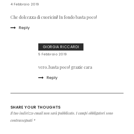
4 Febbraio 2019
Che dolcezza di cuoricini! In fondo basta poco!
Reply
GIORGIA RICCARDI
5 Febbraio 2019
vero..basta poco! grazie cara
Reply
SHARE YOUR THOUGHTS
Il tuo indirizzo email non sarà pubblicato.
I campi obbligatori sono
contrassegnati
*