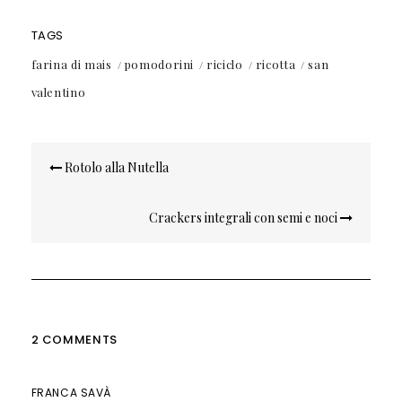
TAGS
farina di mais
pomodorini
riciclo
ricotta
san
valentino
Navigazione
Rotolo alla Nutella
articoli
Crackers integrali con semi e noci
2 COMMENTS
FRANCA SAVÀ