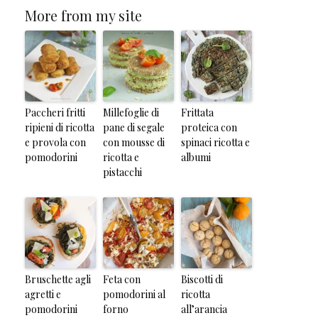
More from my site
Paccheri fritti
Millefoglie di
Frittata
ripieni di ricotta
pane di segale
proteica con
e provola con
con mousse di
spinaci ricotta e
pomodorini
ricotta e
albumi
pistacchi
Bruschette agli
Feta con
Biscotti di
agretti e
pomodorini al
ricotta
pomodorini
forno
all’arancia