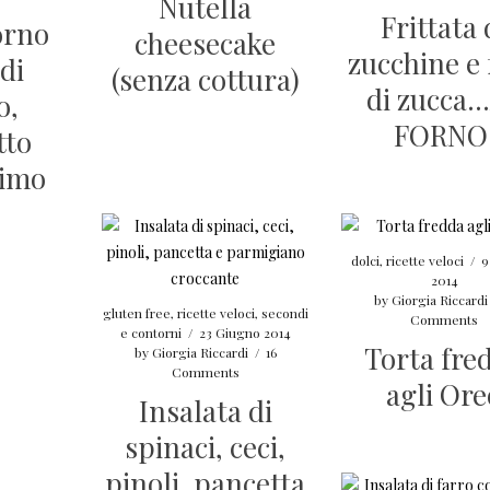
Nutella
Frittata 
forno
cheesecake
zucchine e 
 di
(senza cottura)
di zucca
o,
FORNO
tto
timo
dolci
,
ricette veloci
/
9
2014
by
Giorgia Riccardi
gluten free
,
ricette veloci
,
secondi
Comments
e contorni
/
23 Giugno 2014
Torta fre
by
Giorgia Riccardi
/
16
Comments
agli Ore
Insalata di
spinaci, ceci,
pinoli, pancetta