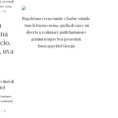
i
,
secondi
bre 2014
/
12
Napoletana verace inside e Barbie outside.
a
Amo la buona cucina, quella di casa e mi
ina
diverto a realizzare piatti fantasiosi e
genuini sempre ben presentati.
cio,
Buon appetito! Giorgia
, uva
etariane
,
 contorni
4
i
/
5