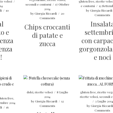
tte veloci
/
gluten free
,
ricette veloc
secondi e contorni
/
17 Ottobre
14
e contorni
/
12 Settem
2014
di
/
10
by
Giorgia Riccardi
by
Giorgia Riccardi
/
20
Comments
Comments
al
Insalat
Chips croccanti
to e
settembr
di patate e
senza
con carpac
zucca
senza
gorgonzola
!
e noci
dolci
,
ricette veloci
/
8 Luglio
gluten free
,
ricette veg
2014
ricette veloci
,
secondi e
luten free
,
by
Giorgia Riccardi
/
12
/
3 Luglio 201
tembre 2014
Comments
by
Giorgia Riccard
di
/
16
Comments