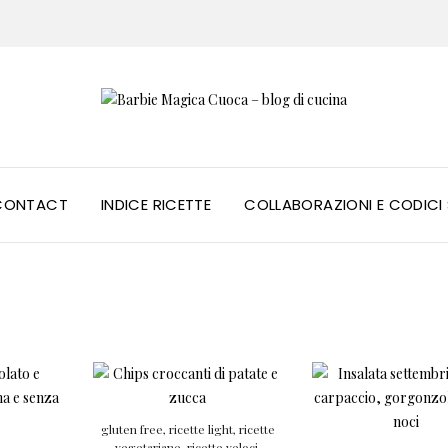
CONTACT
INDICE RICETTE
COLLABORAZIONI E CODIC
gluten free
,
ricette light
,
ricette
vegetariane
,
ricette veloci
,