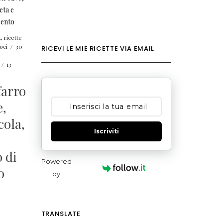
t
,
ricette
oci
/
30
RICEVI LE MIE RICETTE VIA EMAIL
/
13
farro
e,
cola,
Iscriviti
 di
Powered
o
by
TRANSLATE