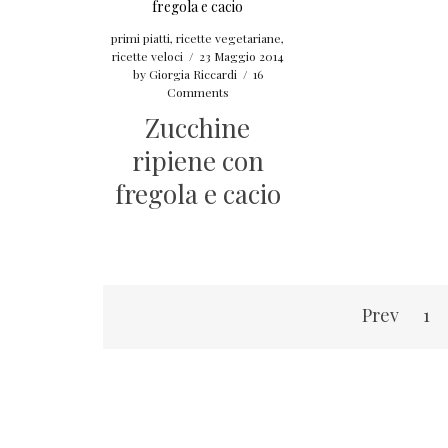
primi piatti
,
ricette vegetariane
,
ricette veloci
/
23 Maggio 2014
by
Giorgia Riccardi
/
16
Comments
Zucchine
ripiene con
fregola e cacio
Navigazione
Prev
1
articoli