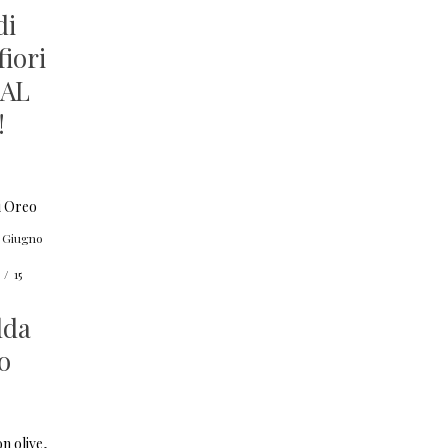
di
fiori
…AL
!
 Giugno
/
15
dda
o