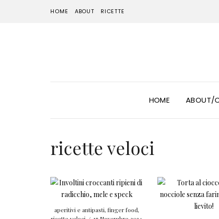
HOME
ABOUT
RICETTE
HOME
ABOUT/
ricette veloci
aperitivi e antipasti
,
finger food
,
ricette veloci
/
17 Novembre 2014