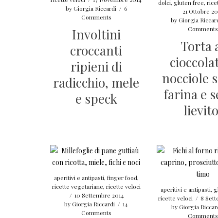
dolci
,
gluten free
,
rice
by
Giorgia Riccardi
/
6
21 Ottobre 20
Comments
by
Giorgia Riccar
Comments
Involtini
Torta 
croccanti
cioccola
ripieni di
nocciole 
radicchio, mele
farina e 
e speck
lievito
aperitivi e antipasti
,
finger food
,
ricette vegetariane
,
ricette veloci
aperitivi e antipasti
,
g
/
10 Settembre 2014
ricette veloci
/
8 Set
by
Giorgia Riccardi
/
14
by
Giorgia Riccar
Comments
Comments