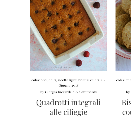
colazione
,
dolci
,
ricette light
,
ricette veloci
/
4
colazion
Giugno 2018
by
Giorgia Riccardi
/
0 Comments
by
Quadrotti integrali
Bis
alle ciliegie
co