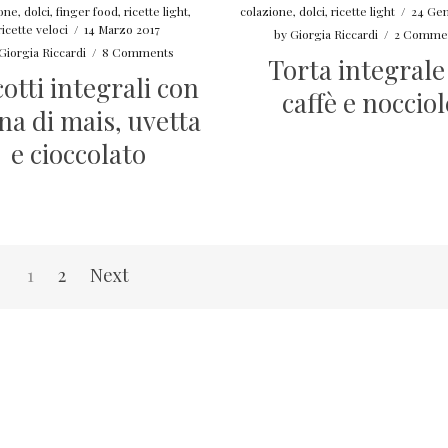
ione
,
dolci
,
finger food
,
ricette light
,
colazione
,
dolci
,
ricette light
/
24 Gen
ricette veloci
/
14 Marzo 2017
by
Giorgia Riccardi
/
2 Comme
Giorgia Riccardi
/
8 Comments
Torta integrale
cotti integrali con
caffè e nocciol
ina di mais, uvetta
e cioccolato
1
2
Next