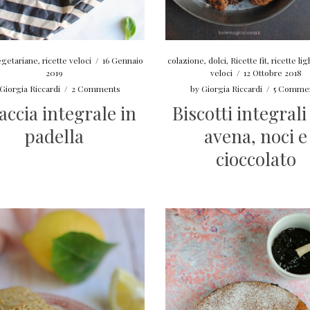
egetariane
,
ricette veloci
/
16 Gennaio
colazione
,
dolci
,
Ricette fit
,
ricette lig
2019
veloci
/
12 Ottobre 2018
Giorgia Riccardi
/
2 Comments
by
Giorgia Riccardi
/
5 Comme
accia integrale in
Biscotti integrali
padella
avena, noci e
cioccolato