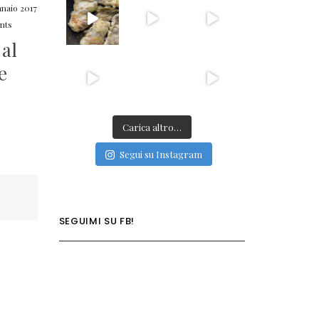
naio 2017
nts
 al
e
Carica altro…
Segui su Instagram
SEGUIMI SU FB!