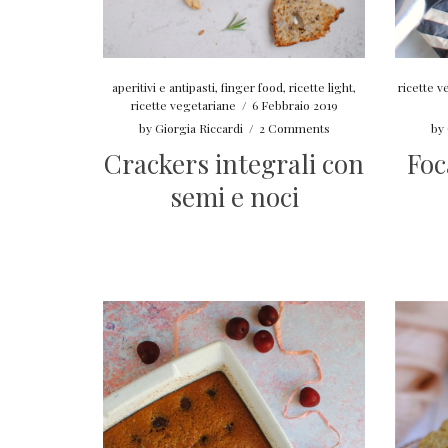
aperitivi e antipasti
,
finger food
,
ricette light
,
ricette v
ricette vegetariane
/
6 Febbraio 2019
by
Giorgia Riccardi
/
2 Comments
by
Crackers integrali con
Foc
semi e noci