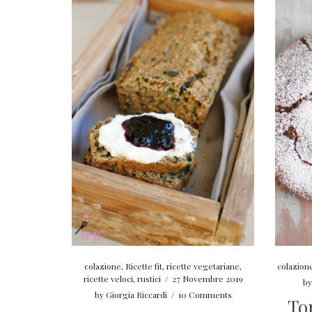
colazione
,
Ricette fit
,
ricette vegetariane
,
colazion
ricette veloci
,
rustici
/
27 Novembre 2019
b
by
Giorgia Riccardi
/
10 Comments
To