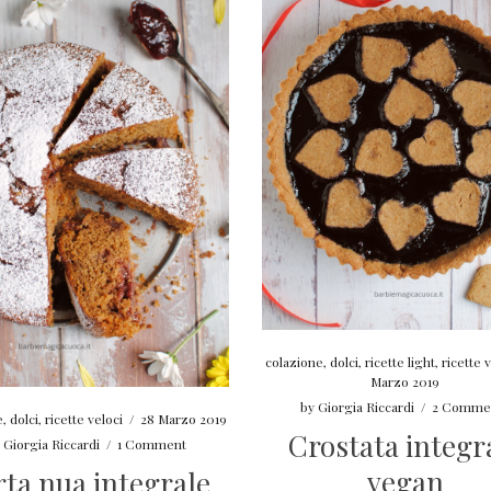
colazione
,
dolci
,
ricette light
,
ricette 
Marzo 2019
by
Giorgia Riccardi
/
2 Comme
e
,
dolci
,
ricette veloci
/
28 Marzo 2019
Crostata integr
y
Giorgia Riccardi
/
1 Comment
vegan
rta nua integrale