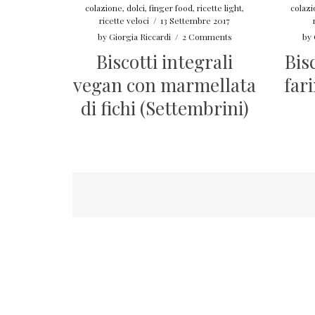
colazione
,
dolci
,
finger food
,
ricette light
,
colaz
ricette veloci
/
13 Settembre 2017
by
Giorgia Riccardi
/
2 Comments
by
Biscotti integrali
Bis
vegan con marmellata
far
di fichi (Settembrini)
Navigazione
articoli