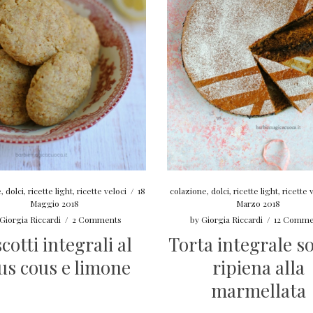
e
,
dolci
,
ricette light
,
ricette veloci
/
18
colazione
,
dolci
,
ricette light
,
ricette 
Maggio 2018
Marzo 2018
Giorgia Riccardi
/
2 Comments
by
Giorgia Riccardi
/
12 Comme
cotti integrali al
Torta integrale so
us cous e limone
ripiena alla
marmellata