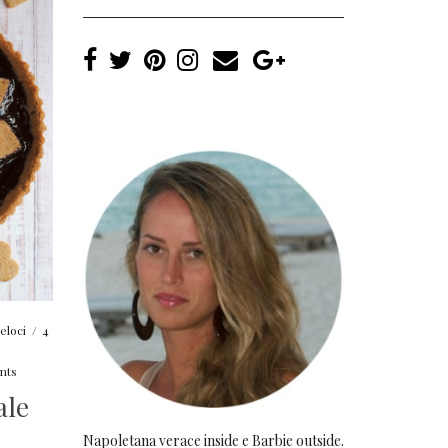
veloci
/
4
nts
ale
Napoletana verace inside e Barbie outside.