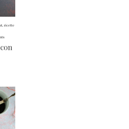
ht
,
ricette
nts
 con