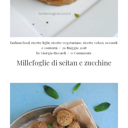
fashion food
,
ricette light
,
ricette vegetariane
,
ricette veloci
,
secondi
e contorni
/
29 Maggio 2018
by
Giorgia Riccardi
/
0 Comments
Millefoglie di seitan e zucchine