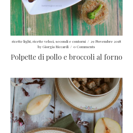
ricette light
,
ricette veloci
,
secondi e contorni
/
29 Novembre 2018
by
Giorgia Riccardi
/
0 Comments
Polpette di pollo e broccoli al forno