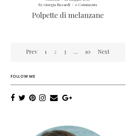
by
Giorgia Riccardi
/
0 Comments
Polpette di melanzane
Navigazione
Prev
1
2
3
…
10
Next
articoli
FOLLOW ME