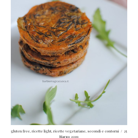
gluten free
,
ricette light
,
ricette vegetariane
,
secondi e contorni
/
25
Marzo 2019