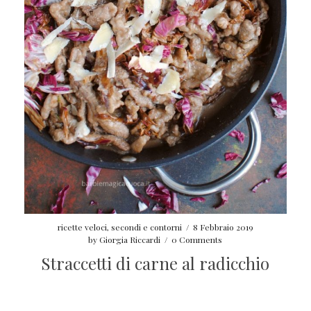
ricette veloci
,
secondi e contorni
/
8 Febbraio 2019
by
Giorgia Riccardi
/
0 Comments
Straccetti di carne al radicchio