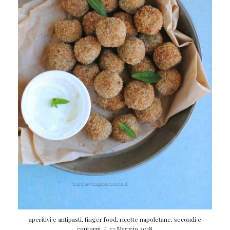
aperitivi e antipasti
,
finger food
,
ricette napoletane
,
secondi e
contorni
/
22 Maggio 2018