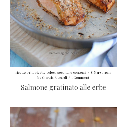
ricette light
,
ricette veloci
,
secondi e contorni
/
8 Marzo 2019
by
Giorgia Riccardi
/
1 Comment
Salmone gratinato alle erbe